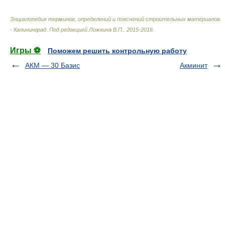
Энциклопедия терминов, определений и пояснений строительных материалов.
- Калининград
.
Под редакцией Ложкина В.П.
.
2015-2016
.
Игры ⚽
Поможем решить контрольную работу
АКМ — 30 Базис
Акминит