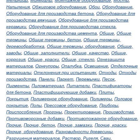
Мельницы
,
Минералы
,
Монтажное оборудование
,
Мосты
,
Напыления
,
Обжиговое оборудование
,
Обои
,
Оборудование
,
Оборудование для производства бетона
,
Оборудование для
производства вяжущие
,
Оборудование для производства
керамики
,
Оборудование для производства стекла
,
Оборудование для производства цемента
,
Общие
,
Общие
термины
,
Общие термины, бетон
,
Общие термины,
деревообработка
,
Общие термины, оборудование
,
Общие,
заводы
,
Общие, заполнители
,
Общие, качество
,
Общие,
коррозия
,
Общие, краски
,
Общие, стекло
,
Огнезащита
материалов
,
Огнеупоры
,
Опалубка
,
Освещение
,
Отделочные
материалы
,
Отклонения при испытаниях
,
Отходы
,
Отходы
производства
,
Панели
,
Паркет
,
Перемычки
,
Песок
,
Пигменты
,
Пиломатериал
,
Питатели
,
Пластификаторы
для бетона
,
Пластифицирующие добавки
,
Плиты
,
Покрытия
,
Полимерное оборудование
,
Полимеры
,
Половое
покрытие
,
Полы
,
Прессовое оборудование
,
Приборы
,
Приспособления
,
Прогоны
,
Проектирование
,
Производства
,
Противоморозные добавки
,
Противопожарное оборудование
,
Прочие
,
Прочие, бетон
,
Прочие, замазки
,
Прочие, краски
,
Прочие, оборудование
,
Разновидности древесины
,
Разрушения материалов
,
Раствор
,
Ригеля
,
Сваи
,