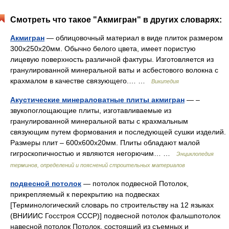
Смотреть что такое "Акмигран" в других словарях:
Акмигран
— облицовочный материал в виде плиток размером
300х250х20мм. Обычно белого цвета, имеет пористую
лицевую поверхность различной фактуры. Изготовляется из
гранулированной минеральной ваты и асбестового волокна с
крахмалом в качестве связующего.… …
Википедия
Акустические минераловатные плиты акмигран
— –
звукопоглощающие плиты, изготавливаемые из
гранулированной минеральной ваты с крахмальным
связующим путем формования и последующей сушки изделий.
Размеры плит – 600х600х20мм. Плиты обладают малой
гигроскопичностью и являются негорючим… …
Энциклопедия
терминов, определений и пояснений строительных материалов
подвесной потолок
— потолок подвесной Потолок,
прикрепляемый к перекрытию на подвесках
[Терминологический словарь по строительству на 12 языках
(ВНИИИС Госстроя СССР)] подвесной потолок фальшпотолок
навесной потолок Потолок, состоящий из съемных и